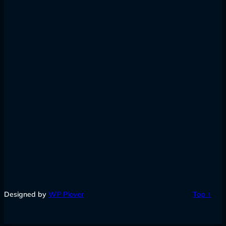
Designed by
WP Plover
Top ↑