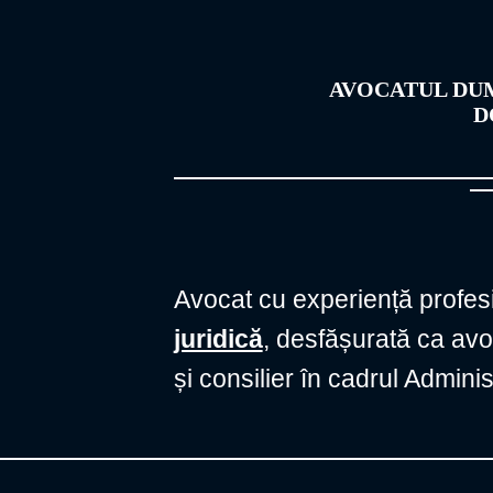
AVOCATUL DU
D
Avocat cu experiență profes
juridică
, desfășurată ca avoc
și consilier în cadrul Adminis