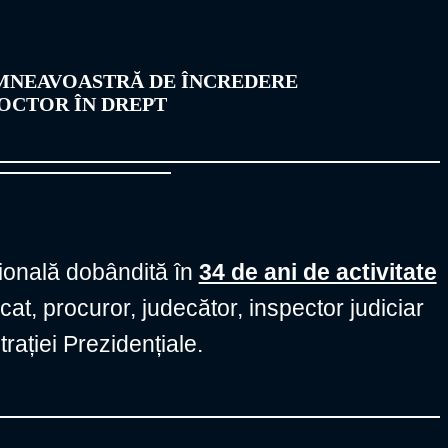
MNEAVOASTRĂ DE ÎNCREDERE
OCTOR ÎN DREPT
ională dobândită în
34 de ani de activitate
at, procuror, judecător, inspector judiciar
trației Prezidențiale.