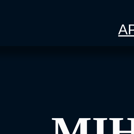
AP
MI